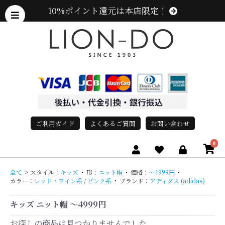
10%ポイント還元は本店限定！
ご利用ガイド
よくあるご質問
お問い合わせ
0
全て
>
スタイル：
キッズ
・
形：
ニット帽
・
価格：
〜4999円
・
カラー：
レッド・ワイン系
/
ピンク系
・
ブランド：
アディダス (adidas)
キッズ ニット帽 〜4999円
お探しの商品は見つかりませんでした