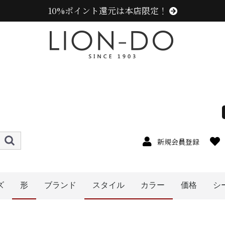
10%ポイント還元は本店限定！
新規会員登録
ズ
形
ブランド
スタイル
カラー
価格
シ
4cm
5cm
6cm
7cm
8cm
9cm
0cm
1cm
2cm
cm以上
ニューエラ (NEW ERA)
センスオブグレース(Sense of Grace、グレース、g
カンゴール (KANGOL)
ラコステ (LACOSTE)
アディダス (adidas)
ミュールバウアー ( MUHLBAUER)
エディ (edih.)
その他のブランド
〜1999円
〜2999円
〜3999円
〜4999円
5000円以
ハット
キャップ
キャスケット
ハンチング
ベレー帽
帽子グッズ
その他の帽子
ニット帽
メンズ
レディース
キッズ
オレンジ系
イエロー系
パープル系
レッド・ワイン系
ブルー・ネイビー系
グリーン・カーキ系
グレー系
ブラウン系
ベージュ系
その他
ピンク系
ブラック系
ホワイト系