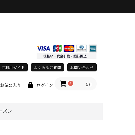
ご利用ガイド
よくあるご質問
お問い合わせ
￥0
0
お気に入り
ログイン
ーズン
race)
上
春・夏
秋・冬
オールシーズン