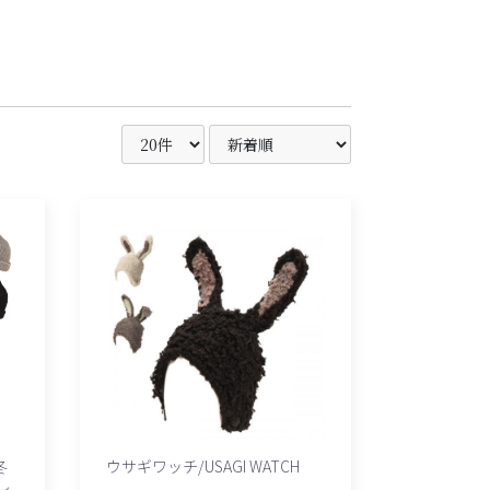
冬
ウサギワッチ/USAGI WATCH
レ