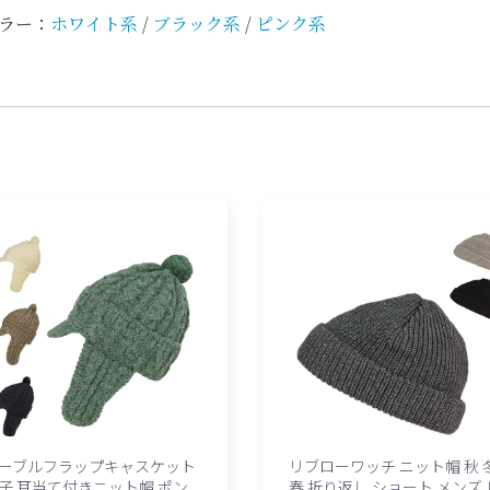
ラー：
ホワイト系
/
ブラック系
/
ピンク系
ーブルフラップキャスケット
リブローワッチ ニット帽 秋 
子 耳当て付きニット帽 ポン
春 折り返し ショート メンズ 