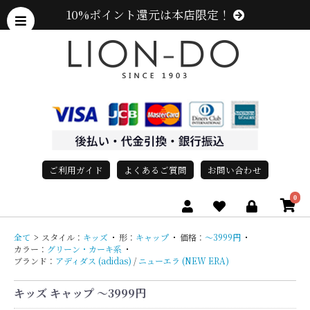
10%ポイント還元は本店限定！
ご利用ガイド
よくあるご質問
お問い合わせ
0
全て
>
スタイル：
キッズ
・
形：
キャップ
・
価格：
〜3999円
・
カラー：
グリーン・カーキ系
・
ブランド：
アディダス (adidas)
/
ニューエラ (NEW ERA)
キッズ キャップ 〜3999円