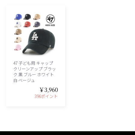
47 子ども用 キャップ
クリーンアップ ブラッ
ク 黒 ブルー ホワイト
白 ベージュ
￥3,960
396ポイント
、グレース、grace)