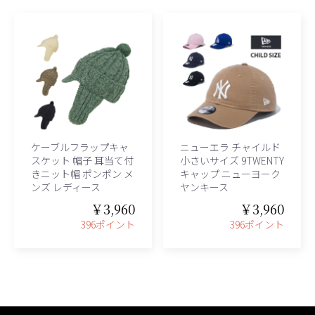
ケーブルフラップキャ
ニューエラ チャイルド
スケット 帽子 耳当て付
小さいサイズ 9TWENTY
きニット帽 ポンポン メ
キャップ ニューヨーク
ンズ レディース
ヤンキース
￥3,960
￥3,960
396ポイント
396ポイント