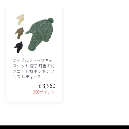
ケーブルフラップキャ
スケット 帽子 耳当て付
きニット帽 ポンポン メ
ンズ レディース
￥3,960
396ポイント
e、グレース、grace)