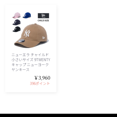
ニューエラ チャイルド
小さいサイズ 9TWENTY
キャップ ニューヨーク
ヤンキース
￥3,960
396ポイント
、グレース、grace)