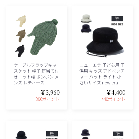
ケーブルフラップキャ
ニューエラ 子ども用 子
スケット 帽子 耳当て付
供用 キッズ アドベンチ
きニット帽 ポンポン メ
ャー ハット ライト 小
ンズ レディース
さいサイズ new era
￥3,960
￥4,400
396ポイント
440ポイント