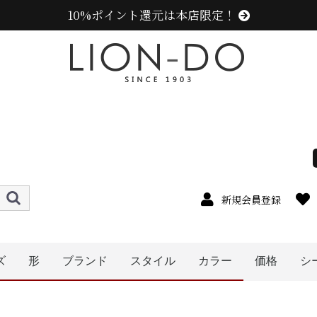
10%ポイント還元は本店限定！
新規会員登録
ズ
形
ブランド
スタイル
カラー
価格
シ
〜1999円
〜2999円
〜3999円
〜4999円
5000円以
4cm
5cm
7cm
8cm
9cm
0cm
1cm
2cm
cm以上
6cm
キャップ
ニット帽
キャスケット
ハンチング
ベレー帽
帽子グッズ
その他の帽子
ハット
ニューエラ (NEW ERA)
センスオブグレース(Sense of Grace、グレース、g
ラコステ (LACOSTE)
アディダス (adidas)
ミュールバウアー ( MUHLBAUER)
エディ (edih.)
その他のブランド
カンゴール (KANGOL)
メンズ
レディース
キッズ
オレンジ系
イエロー系
ピンク系
パープル系
レッド・ワイン系
ブルー・ネイビー系
ブラック系
グレー系
ブラウン系
ベージュ系
ホワイト系
その他
グリーン・カーキ系