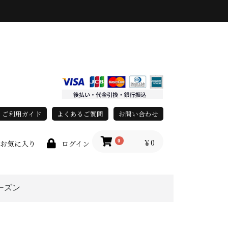
ご利用ガイド
よくあるご質問
お問い合わせ
￥0
0
お気に入り
ログイン
ーズン
上
春・夏
秋・冬
オールシーズン
race)