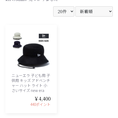
ニューエラ 子ども用 子
供用 キッズ アドベンチ
ャー ハット ライト 小
さいサイズ new era
￥4,400
440ポイント