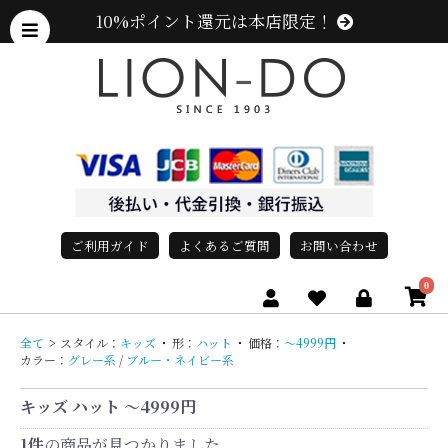
10%ポイント還元は本店限定！
ご利用ガイド
よくあるご質問
お問い合わせ
0
全て
>
スタイル：
キッズ
・
形：
ハット
・
価格：
〜4999円
・
カラー：
グレー系
/
ブルー・ネイビー系
キッズ ハット 〜4999円
1件
の商品が見つかりました