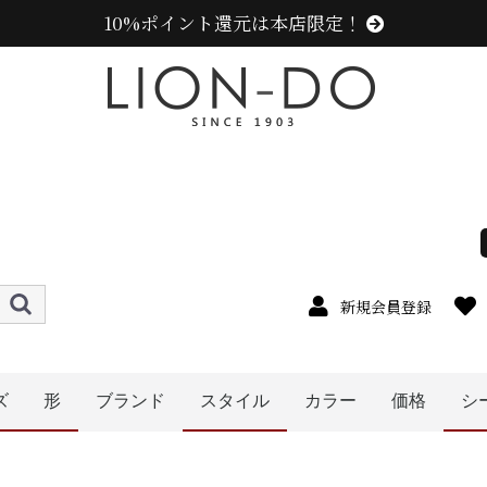
10%ポイント還元は本店限定！
新規会員登録
ズ
形
ブランド
スタイル
カラー
価格
シ
ニューエラ (NEW ERA)
センスオブグレース(Sense of Grace、グレース、g
カンゴール (KANGOL)
ラコステ (LACOSTE)
アディダス (adidas)
ミュールバウアー ( MUHLBAUER)
エディ (edih.)
その他のブランド
オレンジ系
イエロー系
ピンク系
パープル系
レッド・ワイン系
ブルー・ネイビー系
グリーン・カーキ系
ブラック系
グレー系
ブラウン系
ベージュ系
ホワイト系
その他
〜1999円
〜2999円
〜3999円
〜4999円
5000円以
5cm
6cm
7cm
8cm
9cm
0cm
1cm
2cm
cm以上
4cm
ハット
キャップ
ニット帽
キャスケット
ハンチング
帽子グッズ
その他の帽子
ベレー帽
メンズ
レディース
キッズ