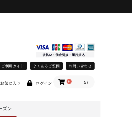
ご利用ガイド
よくあるご質問
お問い合わせ
￥0
0
お気に入り
ログイン
ーズン
race)
上
春・夏
オールシーズン
秋・冬