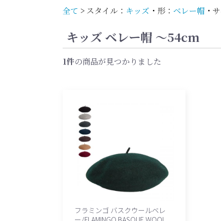
全て
>
スタイル：
キッズ
・
形：
ベレー帽
・
サ
キッズ ベレー帽 〜54cm
1件
の商品が見つかりました
フラミンゴ バスクウールベレ
ー/FLAMINGO BASQUE WOOL