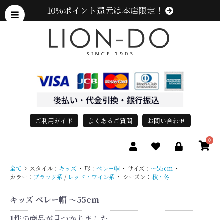
10%ポイント還元は本店限定！
ご利用ガイド
よくあるご質問
お問い合わせ
0
全て
>
スタイル：
キッズ
・
形：
ベレー帽
・
サイズ：
〜55cm
・
カラー：
ブラック系
/
レッド・ワイン系
・
シーズン：
秋・冬
キッズ ベレー帽 〜55cm
1件
の商品が見つかりました