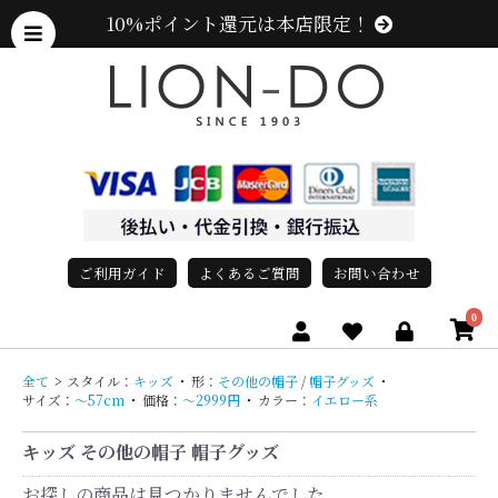
10%ポイント還元は本店限定！
ご利用ガイド
よくあるご質問
お問い合わせ
0
全て
>
スタイル：
キッズ
・
形：
その他の帽子
/
帽子グッズ
・
サイズ：
〜57cm
・
価格：
〜2999円
・
カラー：
イエロー系
キッズ その他の帽子 帽子グッズ
お探しの商品は見つかりませんでした