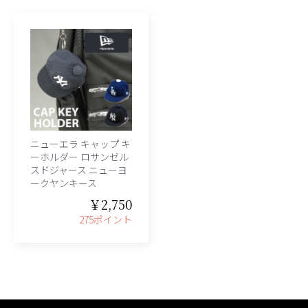
ニューエラ キャップ キ
ーホルダー ロサンゼル
スドジャース ニューヨ
ークヤンキース
￥2,750
275ポイント