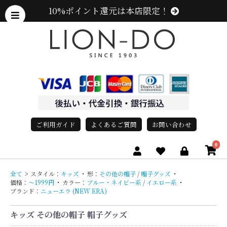
10%ポイント還元は本店限定！
ご利用ガイド
よくあるご質問
お問い合わせ
0
全て
>
スタイル：
キッズ
・
形：
その他の帽子
/
帽子グッズ
・
価格：
〜1999円
・
カラー：
ブルー・ネイビー系
/
イエロー系
・
ブランド：
ニューエラ (NEW ERA)
キッズ その他の帽子 帽子グッズ