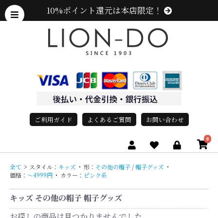
10%ポイント還元は本店限定！
ご利用ガイド
よくあるご質問
お問い合わせ
0
全て
>
スタイル：
キッズ
・
形：
その他の帽子
/
帽子グッズ
・
価格：
〜4999円
・
カラー：
ピンク系
キッズ その他の帽子 帽子グッズ
お探しの商品は見つかりませんでした