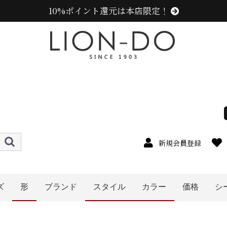
10%ポイント還元は本店限定！
新規会員登録
ズ
形
ブランド
スタイル
カラー
価格
シ
4cm
5cm
6cm
7cm
8cm
9cm
0cm
1cm
2cm
cm以上
ニューエラ (NEW ERA)
センスオブグレース(Sense of Grace、グレース、g
カンゴール (KANGOL)
ラコステ (LACOSTE)
アディダス (adidas)
ミュールバウアー ( MUHLBAUER)
エディ (edih.)
その他のブランド
〜1999円
〜2999円
〜3999円
〜4999円
5000円以
ハット
キャップ
ニット帽
キャスケット
ハンチング
ベレー帽
帽子グッズ
その他の帽子
メンズ
レディース
キッズ
オレンジ系
イエロー系
ピンク系
パープル系
レッド・ワイン系
ブルー・ネイビー系
グリーン・カーキ系
ブラック系
ブラウン系
ベージュ系
ホワイト系
その他
グレー系