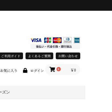
ご利用ガイド
よくあるご質問
お問い合わせ
￥0
0
お気に入り
ログイン
ーズン
race)
上
春・夏
秋・冬
オールシーズン