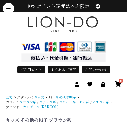
10%ポイント還元は本店限定！
ご利用ガイド
よくあるご質問
お問い合わせ
0
全て
>
スタイル：
キッズ
・
形：
その他の帽子
・
カラー：
ブラウン系
/
ブラック系
/
ブルー・ネイビー系
/
イエロー系
・
ブランド：
カンゴール (KANGOL)
キッズ その他の帽子 ブラウン系