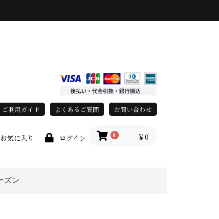
ご利用ガイド
よくあるご質問
お問い合わせ
￥0
0
お気に入り
ログイン
ーズン
上
春・夏
秋・冬
オールシーズン
race)