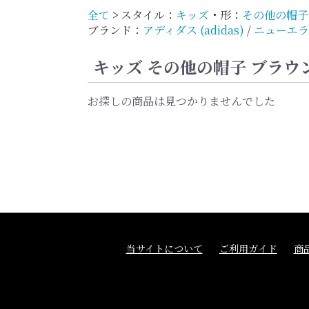
全て
>
スタイル：
キッズ
・
形：
その他の帽子
ブランド：
アディダス (adidas)
/
ニューエラ 
キッズ その他の帽子 ブラウ
お探しの商品は見つかりませんでした
当サイトについて
ご利用ガイド
商