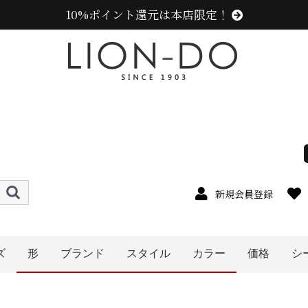
10%ポイント還元は本店限定！
新規会員登録
ズ
形
ブランド
スタイル
カラー
価格
シ
4cm
5cm
6cm
7cm
8cm
9cm
0cm
1cm
2cm
cm以上
〜1999円
〜2999円
〜3999円
〜4999円
5000円以
ハット
キャップ
ニット帽
キャスケット
ハンチング
ベレー帽
帽子グッズ
その他の帽子
センスオブグレース(Sense of Grace、グレース、g
カンゴール (KANGOL)
ラコステ (LACOSTE)
ミュールバウアー ( MUHLBAUER)
エディ (edih.)
その他のブランド
ニューエラ (NEW ERA)
アディダス (adidas)
メンズ
レディース
キッズ
オレンジ系
ピンク系
パープル系
レッド・ワイン系
ブルー・ネイビー系
ブラック系
グレー系
ベージュ系
ホワイト系
その他
イエロー系
グリーン・カーキ系
ブラウン系