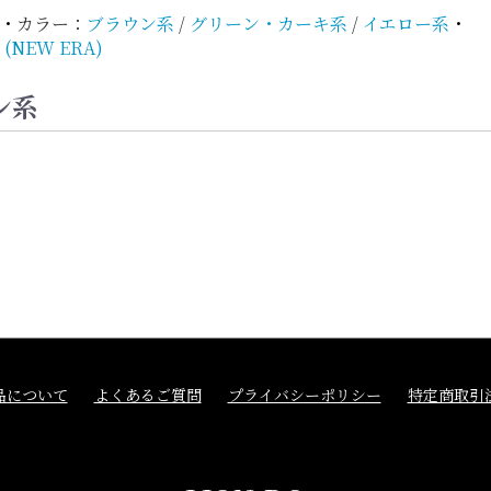
・
カラー：
ブラウン系
/
グリーン・カーキ系
/
イエロー系
・
(NEW ERA)
ン系
品について
よくあるご質問
プライバシーポリシー
特定商取引