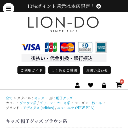
10%ポイント還元は本店限定！
ご利用ガイド
よくあるご質問
お問い合わせ
0
全て
>
スタイル：
キッズ
・
形：
帽子グッズ
・
カラー：
ブラウン系
/
グリーン・カーキ系
・
シーズン：
秋・冬
・
ブランド：
アディダス (adidas)
/
ニューエラ (NEW ERA)
キッズ 帽子グッズ ブラウン系