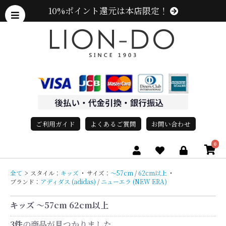
10%ポイント還元は本店限定！
ご利用ガイド
よくあるご質問
お問い合わせ
0
全て
>
スタイル：
キッズ
・
サイズ：
〜57cm
/
62cm以上
・
ブランド：
アディダス (adidas)
/
ニューエラ (NEW ERA)
キッズ 〜57cm 62cm以上
3件
の商品が見つかりました