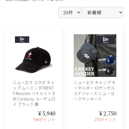
ニューエラ コラボ キャ
ニューエラ キャップ キ
ップ ムーミン 9TWENT
ーホルダー ロサンゼル
Y Moomin リトルミイ 8
スドジャース ニューヨ
W Corduroy コーデュロ
ークヤンキース
イ ブラック 黒
￥5,940
￥2,750
594ポイント
275ポイント