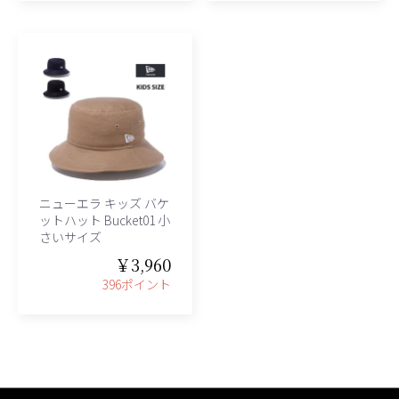
、グレース、grace)
ニューエラ キッズ バケ
ットハット Bucket01 小
さいサイズ
￥3,960
396ポイント