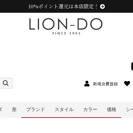
10%ポイント還元は本店限定！
新規会員登録
ズ
形
ブランド
スタイル
カラー
価格
シ
4cm
5cm
6cm
7cm
8cm
9cm
0cm
1cm
2cm
cm以上
ハット
キャップ
ニット帽
キャスケット
ハンチング
ベレー帽
帽子グッズ
その他の帽子
センスオブグレース(Sense of Grace、グレース、g
カンゴール (KANGOL)
ラコステ (LACOSTE)
アディダス (adidas)
エディ (edih.)
その他のブランド
ニューエラ (NEW ERA)
ミュールバウアー ( MUHLBAUER)
メンズ
レディース
キッズ
オレンジ系
イエロー系
ピンク系
パープル系
レッド・ワイン系
ブルー・ネイビー系
グリーン・カーキ系
グレー系
ブラウン系
ホワイト系
その他
ブラック系
ベージュ系
〜1999円
〜3999円
〜4999円
5000円以
〜2999円