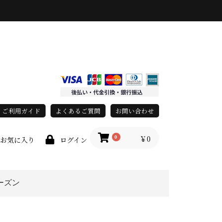
ご利用ガイド
よくあるご質問
お問い合わせ
￥0
0
お気に入り
ログイン
ーズン
春・夏
秋・冬
オールシーズン
race)
上