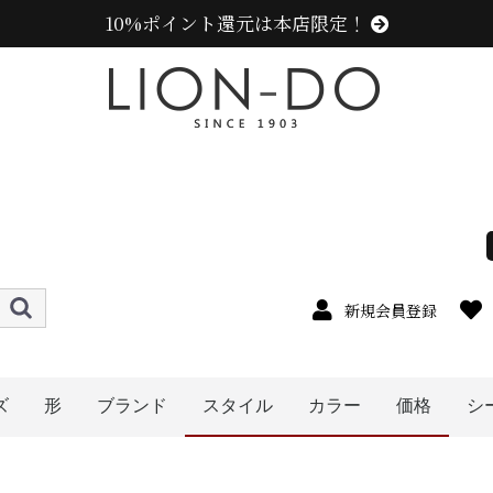
10%ポイント還元は本店限定！
新規会員登録
ズ
形
ブランド
スタイル
カラー
価格
シ
4cm
5cm
6cm
7cm
8cm
9cm
0cm
1cm
2cm
cm以上
ハット
キャップ
ニット帽
キャスケット
ハンチング
ベレー帽
帽子グッズ
その他の帽子
ニューエラ (NEW ERA)
センスオブグレース(Sense of Grace、グレース、g
カンゴール (KANGOL)
ラコステ (LACOSTE)
アディダス (adidas)
ミュールバウアー ( MUHLBAUER)
エディ (edih.)
その他のブランド
メンズ
レディース
キッズ
オレンジ系
イエロー系
ピンク系
パープル系
レッド・ワイン系
ブルー・ネイビー系
グリーン・カーキ系
ブラック系
グレー系
ブラウン系
ベージュ系
ホワイト系
その他
〜1999円
〜3999円
〜4999円
5000円以
〜2999円