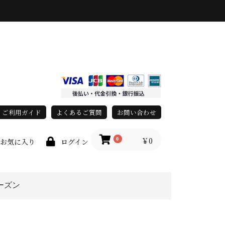
ご利用ガイド
よくあるご質問
お問い合わせ
￥0
0
お気に入り
ログイン
ーズン
race)
春・夏
秋・冬
オールシーズン
上