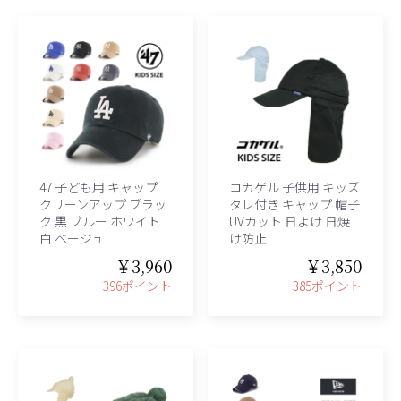
47 子ども用 キャップ
コカゲル 子供用 キッズ
クリーンアップ ブラッ
タレ付き キャップ 帽子
ク 黒 ブルー ホワイト
UVカット 日よけ 日焼
白 ベージュ
け防止
￥3,960
￥3,850
396ポイント
385ポイント