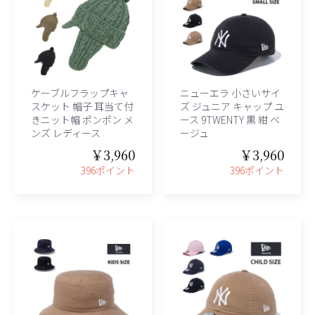
ケーブルフラップキャ
ニューエラ 小さいサイ
スケット 帽子 耳当て付
ズ ジュニア キャップ ユ
きニット帽 ポンポン メ
ース 9TWENTY 黒 紺 ベ
ンズ レディース
ージュ
￥3,960
￥3,960
396ポイント
396ポイント