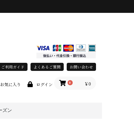
ご利用ガイド
よくあるご質問
お問い合わせ
￥0
0
お気に入り
ログイン
ーズン
race)
春・夏
秋・冬
オールシーズン
上