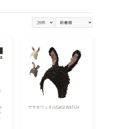
キ
ウサギワッチ/USAGI WATCH
い
ッ