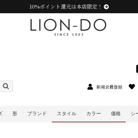
10%ポイント還元は本店限定！
新規会員登録
ズ
形
ブランド
スタイル
カラー
価格
シ
4cm
5cm
6cm
7cm
8cm
9cm
0cm
1cm
2cm
cm以上
ハット
キャップ
ニット帽
キャスケット
ハンチング
ベレー帽
帽子グッズ
その他の帽子
ニューエラ (NEW ERA)
センスオブグレース(Sense of Grace、グレース、g
カンゴール (KANGOL)
ラコステ (LACOSTE)
アディダス (adidas)
ミュールバウアー ( MUHLBAUER)
エディ (edih.)
その他のブランド
メンズ
レディース
キッズ
オレンジ系
イエロー系
ピンク系
パープル系
レッド・ワイン系
グリーン・カーキ系
グレー系
ブラウン系
ベージュ系
ホワイト系
ブルー・ネイビー系
ブラック系
その他
〜1999円
〜2999円
〜3999円
5000円以
〜4999円