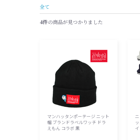
全て
4件
の商品が見つかりました
マンハッタンポーテージ ニット
ニ
帽 ブランドラベルワッチ ドラ
ッ
えもん コラボ 黒
イ