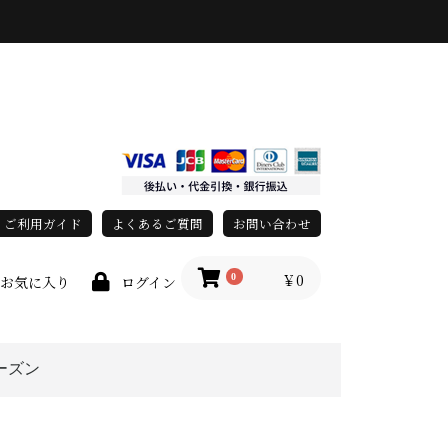
ご利用ガイド
よくあるご質問
お問い合わせ
￥0
0
お気に入り
ログイン
ーズン
春・夏
秋・冬
オールシーズン
race)
上