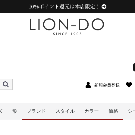
10%ポイント還元は本店限定！
新規会員登録
ズ
形
ブランド
スタイル
カラー
価格
シ
4cm
5cm
6cm
7cm
8cm
9cm
0cm
1cm
2cm
cm以上
ハット
キャップ
ニット帽
キャスケット
ハンチング
ベレー帽
帽子グッズ
その他の帽子
ニューエラ (NEW ERA)
センスオブグレース(Sense of Grace、グレース、g
カンゴール (KANGOL)
ラコステ (LACOSTE)
アディダス (adidas)
エディ (edih.)
その他のブランド
ミュールバウアー ( MUHLBAUER)
メンズ
レディース
キッズ
オレンジ系
イエロー系
ピンク系
パープル系
レッド・ワイン系
グリーン・カーキ系
グレー系
ブラウン系
ベージュ系
ホワイト系
その他
ブルー・ネイビー系
ブラック系
〜1999円
〜2999円
〜3999円
5000円以
〜4999円