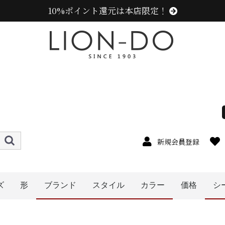
10%ポイント還元は本店限定！
新規会員登録
ズ
形
ブランド
スタイル
カラー
価格
シ
4cm
5cm
6cm
7cm
8cm
9cm
0cm
1cm
2cm
cm以上
ハット
キャップ
ニット帽
キャスケット
ハンチング
ベレー帽
帽子グッズ
その他の帽子
〜1999円
〜2999円
〜3999円
〜4999円
5000円以
センスオブグレース(Sense of Grace、グレース、g
カンゴール (KANGOL)
ラコステ (LACOSTE)
ミュールバウアー ( MUHLBAUER)
エディ (edih.)
その他のブランド
ニューエラ (NEW ERA)
アディダス (adidas)
メンズ
レディース
キッズ
オレンジ系
イエロー系
ピンク系
パープル系
レッド・ワイン系
ブルー・ネイビー系
ブラック系
グレー系
ベージュ系
ホワイト系
その他
グリーン・カーキ系
ブラウン系