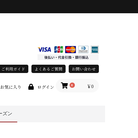
ご利用ガイド
よくあるご質問
お問い合わせ
￥0
0
お気に入り
ログイン
ーズン
上
race)
秋・冬
オールシーズン
春・夏