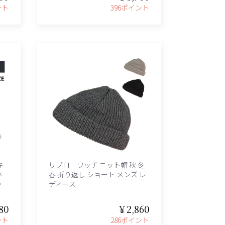
ント
396ポイント
キ
リブローワッチ ニット帽 秋 冬
い
春 折り返し ショート メンズ レ
ッ
ディース
80
￥2,860
ント
286ポイント