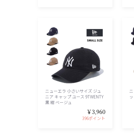
ニューエラ 小さいサイズ ジュ
ニ
ニア キャップ ユース 9TWENTY
ッ
黒 紺 ベージュ
￥3,960
396ポイント