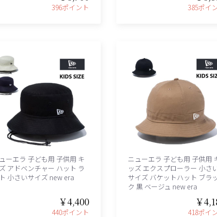
396ポイント
385ポイ
ューエラ 子ども用 子供用 キ
ニューエラ 子ども用 子供用 
ズ アドベンチャー ハット ラ
ッズ エクスプローラー 小さ
ト 小さいサイズ new era
サイズ バケットハット ブラ
ク 黒 ベージュ new era
￥4,400
￥4,1
440ポイント
418ポイ