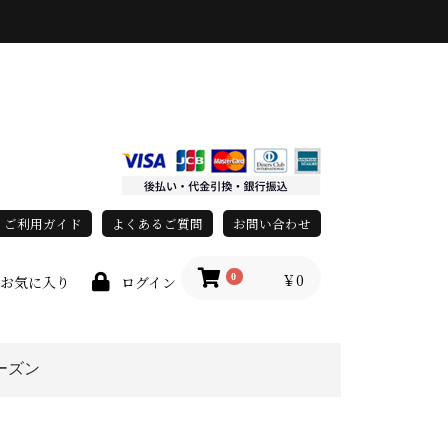
ご利用ガイド
よくあるご質問
お問い合わせ
￥0
0
お気に入り
ログイン
ーズン
race)
上
春・夏
秋・冬
オールシーズン