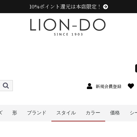
10%ポイント還元は本店限定！
新規会員登録
ズ
形
ブランド
スタイル
カラー
価格
シ
4cm
5cm
6cm
7cm
8cm
9cm
0cm
1cm
2cm
cm以上
ハット
キャップ
ニット帽
キャスケット
ハンチング
ベレー帽
帽子グッズ
その他の帽子
ニューエラ (NEW ERA)
センスオブグレース(Sense of Grace、グレース、g
カンゴール (KANGOL)
ラコステ (LACOSTE)
アディダス (adidas)
ミュールバウアー ( MUHLBAUER)
エディ (edih.)
その他のブランド
〜1999円
〜2999円
〜3999円
〜4999円
5000円以
メンズ
レディース
キッズ
オレンジ系
イエロー系
ピンク系
パープル系
レッド・ワイン系
ブルー・ネイビー系
グリーン・カーキ系
グレー系
ブラウン系
ベージュ系
ホワイト系
ブラック系
その他