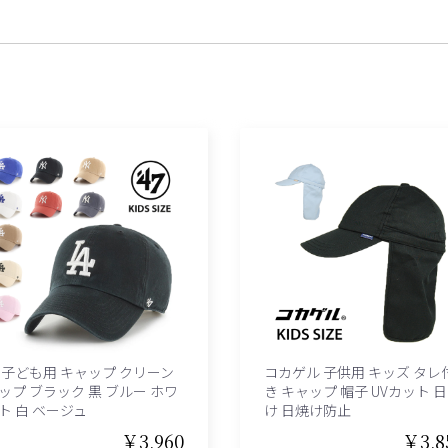
7 子ども用 キャップ クリーン
コカゲル 子供用 キッズ タレ
ップ ブラック 黒 ブルー ホワ
き キャップ 帽子 UVカット 
ト 白 ベージュ
け 日焼け防止
￥3,960
￥3,8