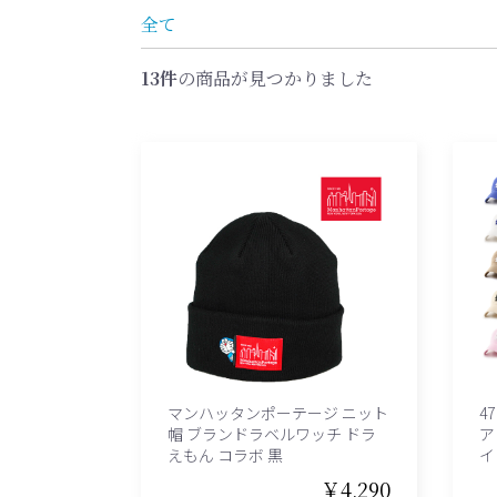
全て
13件
の商品が見つかりました
マンハッタンポーテージ ニット
4
帽 ブランドラベルワッチ ドラ
ア
えもん コラボ 黒
イ
￥4,290