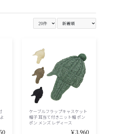
付
ケーブルフラップキャスケット
日よ
帽子 耳当て付きニット帽 ポン
ポン メンズ レディース
50
￥3,960