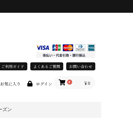
ご利用ガイド
よくあるご質問
お問い合わせ
￥0
0
お気に入り
ログイン
ーズン
上
春・夏
秋・冬
オールシーズン
race)