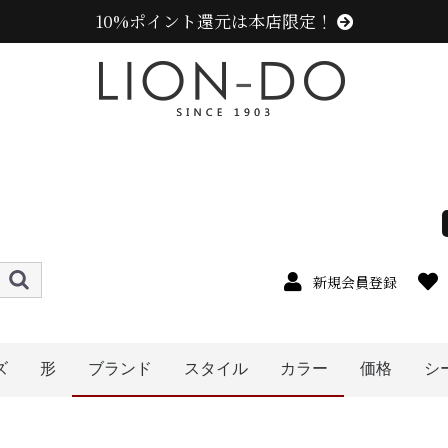
10%ポイント還元は本店限定！
新規会員登録
ズ
形
ブランド
スタイル
カラー
価格
シ
4cm
5cm
6cm
7cm
8cm
9cm
0cm
1cm
2cm
cm以上
ハット
キャップ
ニット帽
キャスケット
ハンチング
ベレー帽
帽子グッズ
その他の帽子
〜1999円
〜2999円
〜3999円
〜4999円
5000円以
センスオブグレース(Sense of Grace、グレース、g
カンゴール (KANGOL)
ラコステ (LACOSTE)
ミュールバウアー ( MUHLBAUER)
エディ (edih.)
その他のブランド
ニューエラ (NEW ERA)
アディダス (adidas)
メンズ
レディース
キッズ
オレンジ系
イエロー系
ピンク系
パープル系
ブルー・ネイビー系
ブラック系
グレー系
ブラウン系
ベージュ系
ホワイト系
その他
レッド・ワイン系
グリーン・カーキ系