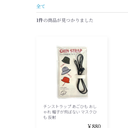
全て
1件
の商品が見つかりました
チンストラップ あごひも おし
ゃれ 帽子が飛ばない マスクひ
も 反射
￥880