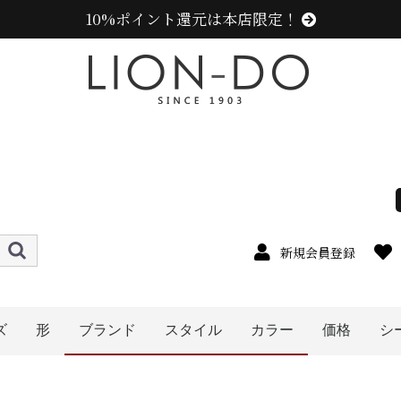
10%ポイント還元は本店限定！
新規会員登録
ズ
形
ブランド
スタイル
カラー
価格
シ
4cm
5cm
6cm
7cm
8cm
9cm
0cm
1cm
2cm
cm以上
ハット
キャップ
ニット帽
キャスケット
ハンチング
ベレー帽
帽子グッズ
その他の帽子
〜1999円
〜2999円
〜3999円
〜4999円
5000円以
ニューエラ (NEW ERA)
カンゴール (KANGOL)
ラコステ (LACOSTE)
アディダス (adidas)
ミュールバウアー ( MUHLBAUER)
エディ (edih.)
その他のブランド
センスオブグレース(Sense of Grace、グレース、
メンズ
レディース
キッズ
イエロー系
ピンク系
パープル系
レッド・ワイン系
ブルー・ネイビー系
グリーン・カーキ系
ブラック系
グレー系
ブラウン系
ベージュ系
ホワイト系
オレンジ系
その他