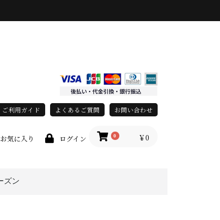
ご利用ガイド
よくあるご質問
お問い合わせ
￥0
0
お気に入り
ログイン
ーズン
上
春・夏
秋・冬
オールシーズン
grace)