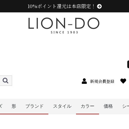
10%ポイント還元は本店限定！
新規会員登録
ズ
形
ブランド
スタイル
カラー
価格
シ
メンズ
レディース
キッズ
〜1999円
〜2999円
〜3999円
〜4999円
5000円以
4cm
5cm
6cm
8cm
9cm
0cm
1cm
2cm
cm以上
7cm
ハット
キャップ
ニット帽
キャスケット
ベレー帽
帽子グッズ
ハンチング
その他の帽子
ニューエラ (NEW ERA)
センスオブグレース(Sense of Grace、グレース、g
カンゴール (KANGOL)
ラコステ (LACOSTE)
アディダス (adidas)
ミュールバウアー ( MUHLBAUER)
エディ (edih.)
その他のブランド
オレンジ系
イエロー系
ピンク系
パープル系
ブルー・ネイビー系
グリーン・カーキ系
ブラック系
グレー系
ブラウン系
ベージュ系
ホワイト系
その他
レッド・ワイン系