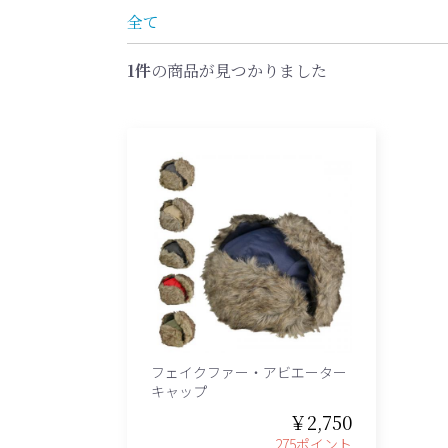
全て
1件
の商品が見つかりました
フェイクファー・アビエーター
キャップ
￥2,750
275ポイント