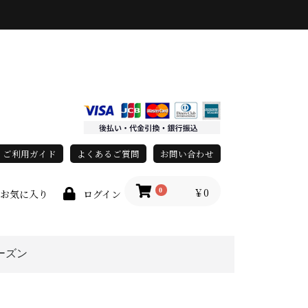
ご利用ガイド
よくあるご質問
お問い合わせ
￥0
0
お気に入り
ログイン
ーズン
上
春・夏
秋・冬
オールシーズン
race)