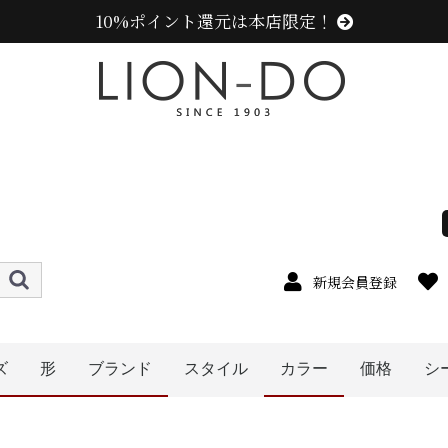
10%ポイント還元は本店限定！
新規会員登録
ズ
形
ブランド
スタイル
カラー
価格
シ
メンズ
レディース
キッズ
〜1999円
〜2999円
〜3999円
〜4999円
5000円以
4cm
5cm
6cm
8cm
9cm
1cm
2cm
cm以上
7cm
0cm
ハット
キャップ
ニット帽
ハンチング
ベレー帽
帽子グッズ
その他の帽子
キャスケット
ニューエラ (NEW ERA)
センスオブグレース(Sense of Grace、グレース、g
カンゴール (KANGOL)
ラコステ (LACOSTE)
アディダス (adidas)
ミュールバウアー ( MUHLBAUER)
エディ (edih.)
その他のブランド
オレンジ系
イエロー系
ピンク系
ブルー・ネイビー系
グリーン・カーキ系
ブラック系
グレー系
ブラウン系
ベージュ系
ホワイト系
その他
パープル系
レッド・ワイン系