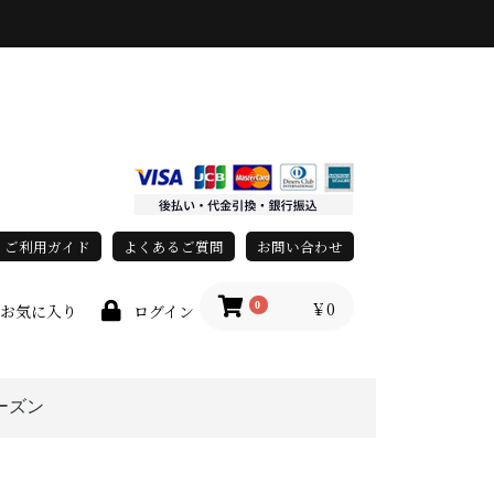
ご利用ガイド
よくあるご質問
お問い合わせ
￥0
0
お気に入り
ログイン
ーズン
上
春・夏
秋・冬
オールシーズン
race)