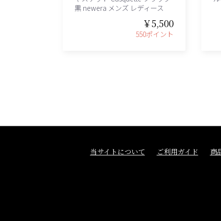
黒 newera メンズ レディース
￥5,500
550ポイント
当サイトについて
ご利用ガイド
商