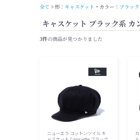
全て
>
形：
キャスケット
・
カラー：
ブラック
キャスケット ブラック系 カンゴ
3件
の商品が見つかりました
ニューエラ コットンツイル キ
カ
ャスケット Casquette ブラック
ル