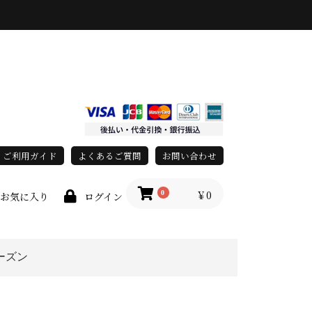
ご利用ガイド
よくあるご質問
お問い合わせ
￥0
0
お気に入り
ログイン
ーズン
上
春・夏
秋・冬
オールシーズン
race)