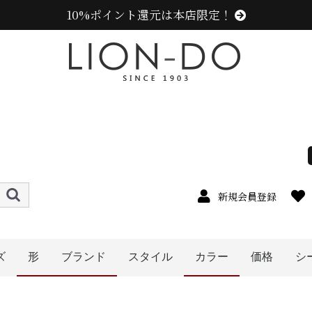
10%ポイント還元は本店限定！
新規会員登録
ズ
形
ブランド
スタイル
カラー
価格
シ
4cm
5cm
6cm
7cm
8cm
9cm
0cm
1cm
2cm
cm以上
メンズ
レディース
キッズ
〜1999円
〜2999円
〜3999円
〜4999円
5000円以
ハット
キャップ
ニット帽
ハンチング
ベレー帽
帽子グッズ
その他の帽子
キャスケット
センスオブグレース(Sense of Grace、グレース、g
ラコステ (LACOSTE)
アディダス (adidas)
エディ (edih.)
その他のブランド
ニューエラ (NEW ERA)
カンゴール (KANGOL)
ミュールバウアー ( MUHLBAUER)
オレンジ系
イエロー系
ピンク系
パープル系
レッド・ワイン系
ブルー・ネイビー系
グリーン・カーキ系
グレー系
ブラウン系
ベージュ系
ホワイト系
その他
ブラック系