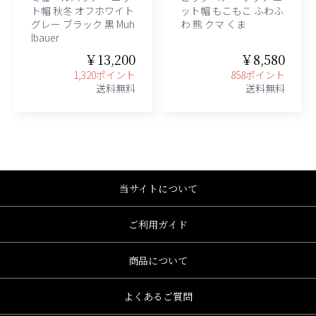
ト帽 秋冬 オフホワイト
ット帽 もこもこ ふわふ
グレー ブラック 黒 Muh
わ 熊 クマ くま
lbauer
￥13,200
￥8,580
1,320ポイント
858ポイント
送料無料
送料無料
当サイトについて
ご利用ガイド
商品について
よくあるご質問