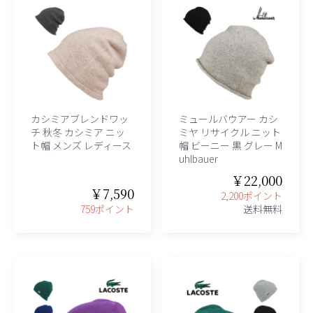
カシミアブレンドワッ
ミュールバウアー カシ
チ 秋冬 カシミア ニッ
ミヤ リサイクル ニット
ト帽 メンズ レディース
帽 ビーニー 黒 グレー M
uhlbauer
￥22,000
￥7,590
2,200ポイント
759ポイント
送料無料