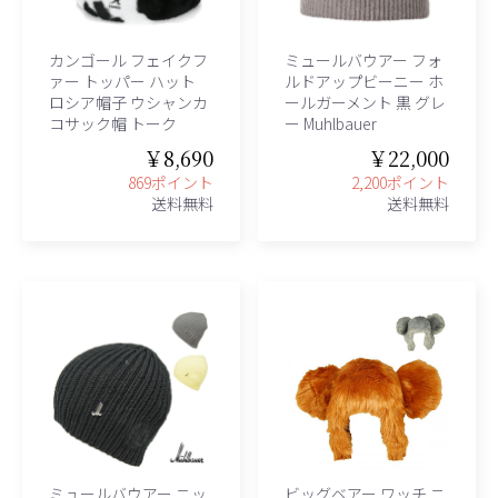
カンゴール フェイクフ
ミュールバウアー フォ
ァー トッパー ハット
ルドアップビーニー ホ
ロシア帽子 ウシャンカ
ールガーメント 黒 グレ
コサック帽 トーク
ー Muhlbauer
￥8,690
￥22,000
869ポイント
2,200ポイント
送料無料
送料無料
ミュールバウアー ニッ
ビッグベアー ワッチ ニ