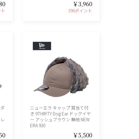
80
￥3,960
ント
396ポイント
ルダ
ニューエラ キャップ 耳当て付
き 9THIRTY Dog Ear ドッグイヤ
 レ
ー アッシュブラウン 無地 NEW
ERA 930
50
￥5,500