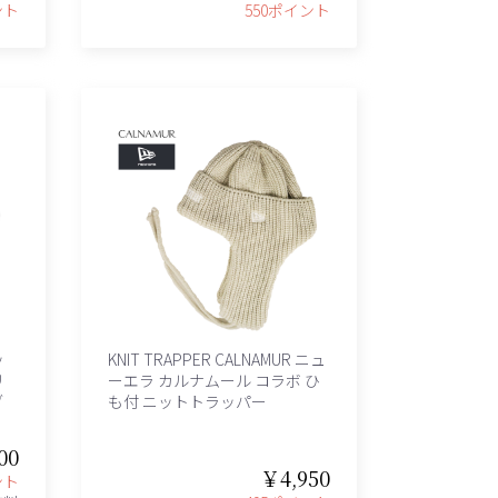
ント
550ポイント
ッ
KNIT TRAPPER CALNAMUR ニュ
リ
ーエラ カルナムール コラボ ひ
ブ
も付 ニットトラッパー
00
￥4,950
ント