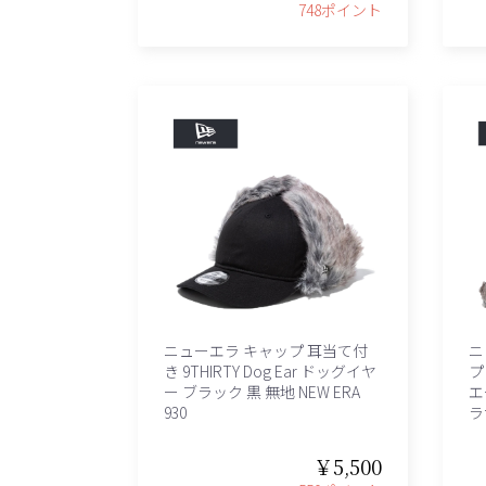
748ポイント
ニューエラ キャップ 耳当て付
ニ
き 9THIRTY Dog Ear ドッグイヤ
プ
ー ブラック 黒 無地 NEW ERA
エ
930
ラ
￥5,500