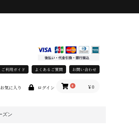
ご利用ガイド
よくあるご質問
お問い合わせ
￥0
0
お気に入り
ログイン
ーズン
上
春・夏
秋・冬
オールシーズン
race)