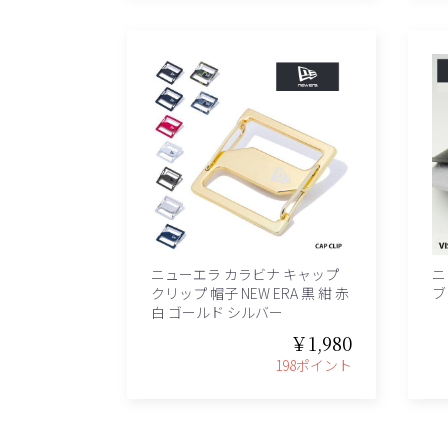
ニューエラ カラビナ キャップ
ニ
クリップ 帽子 NEW ERA 黒 紺 赤
ブ
白 ゴールド シルバー
￥1,980
198ポイント