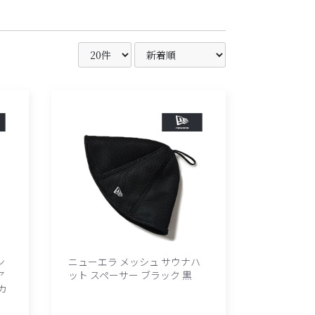
ン
ニューエラ メッシュ サウナハ
ア
ット スペーサー ブラック 黒
カ