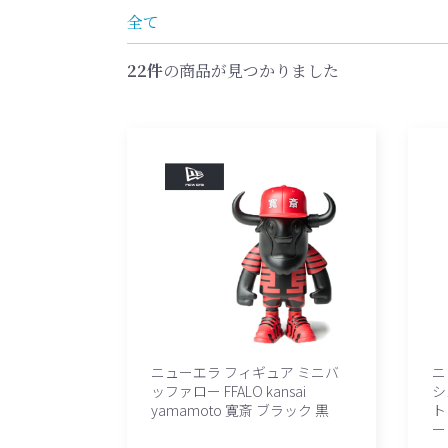
全て
22件
の商品が見つかりました
ニューエラ フィギュア ミニバ
ニ
ッファロー FFALO kansai
シ
yamamoto 寛斎 ブラック 黒
ト
ー