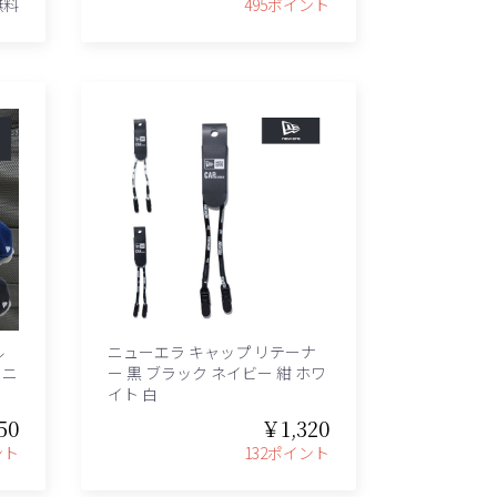
無料
495ポイント
ル
ニューエラ キャップ リテーナ
 ニ
ー 黒 ブラック ネイビー 紺 ホワ
イト 白
50
￥1,320
ント
132ポイント