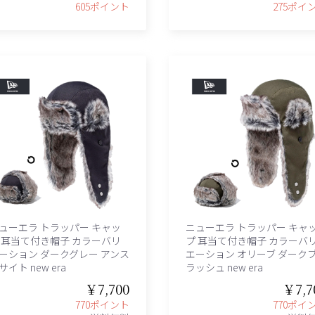
605ポイント
275ポイ
ューエラ トラッパー キャッ
ニューエラ トラッパー キャ
 耳当て付き帽子 カラーバリ
プ 耳当て付き帽子 カラーバ
ーション ダークグレー アンス
エーション オリーブ ダーク
サイト new era
ラッシュ new era
￥7,700
￥7,7
770ポイント
770ポイ