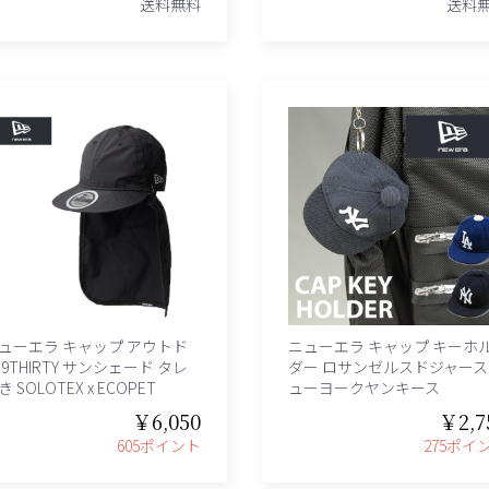
送料無料
送料
ューエラ キャップ アウトド
ニューエラ キャップ キーホ
 9THIRTY サンシェード タレ
ダー ロサンゼルスドジャース
き SOLOTEX x ECOPET
ューヨークヤンキース
￥6,050
￥2,7
605ポイント
275ポイ