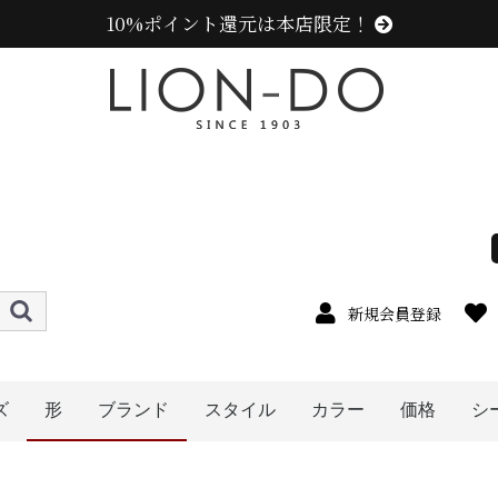
10%ポイント還元は本店限定！
新規会員登録
ズ
形
ブランド
スタイル
カラー
価格
シ
4cm
5cm
6cm
7cm
8cm
9cm
0cm
1cm
2cm
cm以上
メンズ
レディース
キッズ
オレンジ系
イエロー系
ピンク系
パープル系
レッド・ワイン系
ブルー・ネイビー系
グリーン・カーキ系
ブラック系
グレー系
ブラウン系
ベージュ系
ホワイト系
その他
〜1999円
〜2999円
〜3999円
〜4999円
5000円以
ハット
キャップ
ニット帽
キャスケット
ハンチング
ベレー帽
帽子グッズ
その他の帽子
センスオブグレース(Sense of Grace、グレース、g
カンゴール (KANGOL)
ラコステ (LACOSTE)
アディダス (adidas)
ミュールバウアー ( MUHLBAUER)
エディ (edih.)
その他のブランド
ニューエラ (NEW ERA)