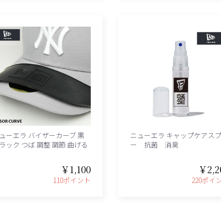
ューエラ バイザーカーブ 黒
ニューエラ キャップケアス
ラック つば 調整 調節 曲げる
ー 抗菌 消臭
￥1,100
￥2,2
110ポイント
220ポイ