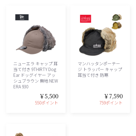
ニューエラ キャップ 耳
マンハッタンポーテー
当て付き 9THIRTY Dog
ジ トラッパー キャップ
Ear ドッグイヤー アッ
耳当て付き 防寒
シュブラウン 無地 NEW
ERA 930
￥5,500
￥7,590
550ポイント
759ポイント