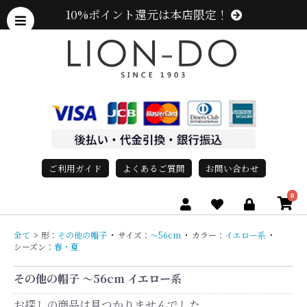
10%ポイント還元は本店限定！
ご利用ガイド
よくあるご質問
お問い合わせ
0
全て
>
形：
その他の帽子
・
サイズ：
〜56cm
・
カラー：
イエロー系
・
シーズン：
春・夏
その他の帽子 〜56cm イエロー系
お探しの商品は見つかりませんでした