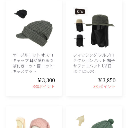
ケーブルニット オスロ
フィッシング フルプロ
キャップ 耳が隠れるつ
テクション ハット 帽子
ば付きニット帽 ニット
サファリハット UV 日
キャスケット
よけ はっ水
￥3,300
￥3,850
330ポイント
385ポイント