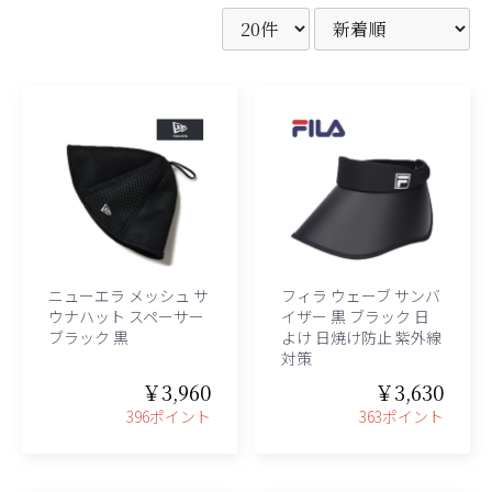
ニューエラ メッシュ サ
フィラ ウェーブ サンバ
ウナハット スペーサー
イザー 黒 ブラック 日
ブラック 黒
よけ 日焼け防止 紫外線
対策
￥3,960
￥3,630
396ポイント
363ポイント