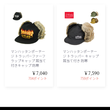
マンハッタンポーテー
マンハッタンポーテー
ジ トラッパーファーフ
ジ トラッパー キャップ
ラップキャップ 耳当て
耳当て付き 防寒
付きキャップ 防寒
￥7,040
￥7,590
704ポイント
759ポイント
、グレース、grace)