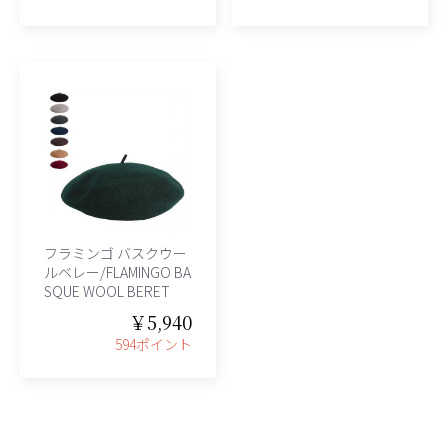
フラミンゴ バスクウー
ルベレー/FLAMINGO BA
SQUE WOOL BERET
￥5,940
594ポイント