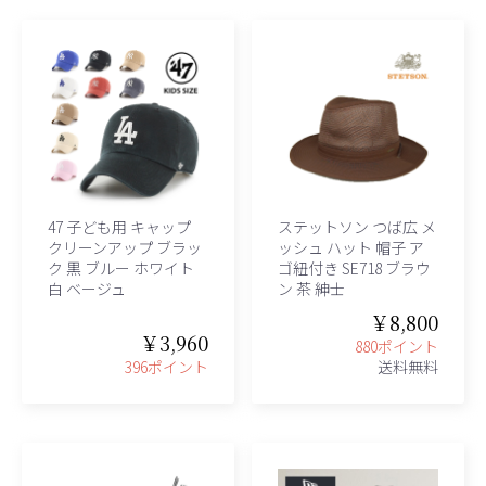
47 子ども用 キャップ
ステットソン つば広 メ
クリーンアップ ブラッ
ッシュ ハット 帽子 ア
ク 黒 ブルー ホワイト
ゴ紐付き SE718 ブラウ
白 ベージュ
ン 茶 紳士
￥8,800
￥3,960
880ポイント
396ポイント
送料無料