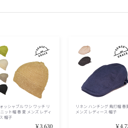
ォッシャブル ワシ ワッチ リ
リネン ハンチング 鳥打帽 春
 ニット帽 春 夏 メンズ レディ
メンズ レディース 帽子
ス 帽子
￥3,630
￥4,7