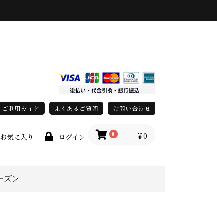
ご利用ガイド
よくあるご質問
お問い合わせ
￥0
0
お気に入り
ログイン
ーズン
上
春・夏
秋・冬
オールシーズン
grace)