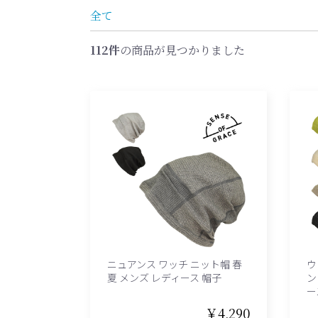
全て
112件
の商品が見つかりました
ニュアンス ワッチ ニット帽 春
ウ
夏 メンズ レディース 帽子
ン
ー
￥4,290