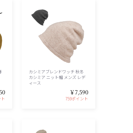
春
カシミアブレンドワッチ 秋冬
カシミア ニット帽 メンズ レデ
ィース
50
￥7,590
ント
759ポイント