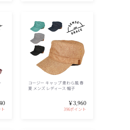
ー
コージー キャップ 麦わら風 春
夏 メンズ レディース 帽子
40
￥3,960
ント
396ポイント