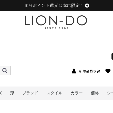
10%ポイント還元は本店限定！
新規会員登録
ズ
形
ブランド
スタイル
カラー
価格
シ
ハット
キャップ
ニット帽
キャスケット
ハンチング
ベレー帽
帽子グッズ
その他の帽子
メンズ
レディース
キッズ
オレンジ系
イエロー系
ピンク系
パープル系
レッド・ワイン系
ブルー・ネイビー系
グリーン・カーキ系
ブラック系
グレー系
ブラウン系
ベージュ系
ホワイト系
その他
〜1999円
〜2999円
〜3999円
〜4999円
5000円以
4cm
5cm
6cm
8cm
9cm
0cm
1cm
2cm
cm以上
7cm
ニューエラ (NEW ERA)
カンゴール (KANGOL)
ラコステ (LACOSTE)
アディダス (adidas)
ミュールバウアー ( MUHLBAUER)
エディ (edih.)
その他のブランド
センスオブグレース(Sense of Grace、グレース、