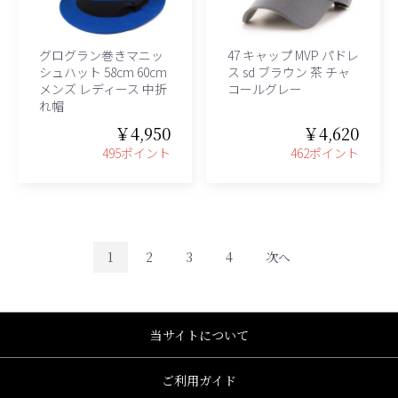
グログラン巻きマニッ
47 キャップ MVP パドレ
シュハット 58cm 60cm
ス sd ブラウン 茶 チャ
メンズ レディース 中折
コールグレー
れ帽
￥4,950
￥4,620
495ポイント
462ポイント
1
2
3
4
次へ
当サイトについて
ご利用ガイド