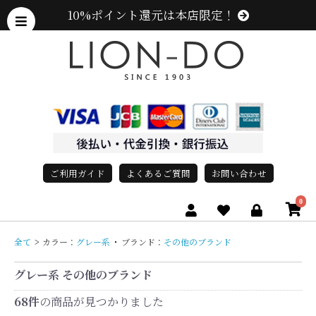
10%ポイント還元は本店限定！
ご利用ガイド
よくあるご質問
お問い合わせ
0
全て
>
カラー：
グレー系
・
ブランド：
その他のブランド
グレー系 その他のブランド
、グレース、grace)
68件
の商品が見つかりました