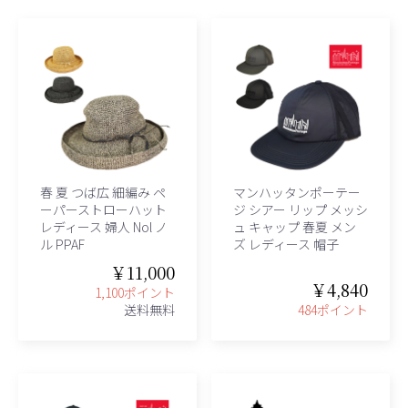
春 夏 つば広 細編み ペ
マンハッタンポーテー
ーパーストローハット
ジ シアー リップ メッシ
レディース 婦人 Nol ノ
ュ キャップ 春夏 メン
ル PPAF
ズ レディース 帽子
￥11,000
￥4,840
1,100ポイント
送料無料
484ポイント