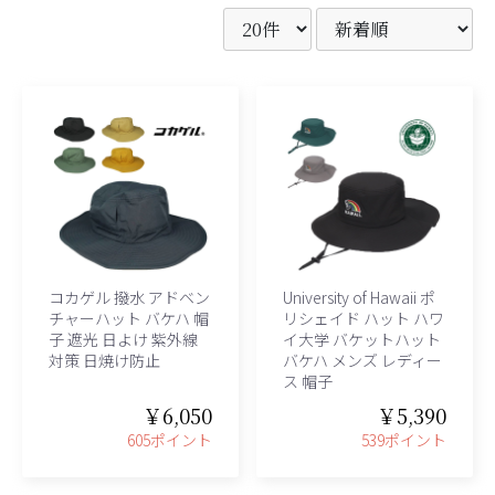
コカゲル 撥水 アドベン
University of Hawaii ポ
チャーハット バケハ 帽
リシェイド ハット ハワ
子 遮光 日よけ 紫外線
イ大学 バケットハット
対策 日焼け防止
バケハ メンズ レディー
ス 帽子
￥6,050
￥5,390
605ポイント
539ポイント