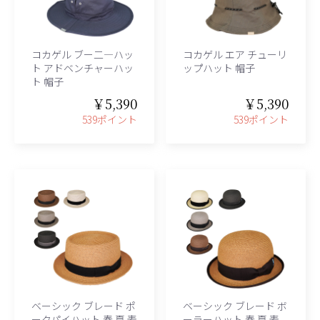
コカゲル ブー二―ハッ
コカゲル エア チューリ
ト アドベンチャーハッ
ップハット 帽子
ト 帽子
￥5,390
￥5,390
539ポイント
539ポイント
ベーシック ブレード ポ
ベーシック ブレード ボ
ークパイハット 春 夏 麦
ーラーハット 春 夏 麦