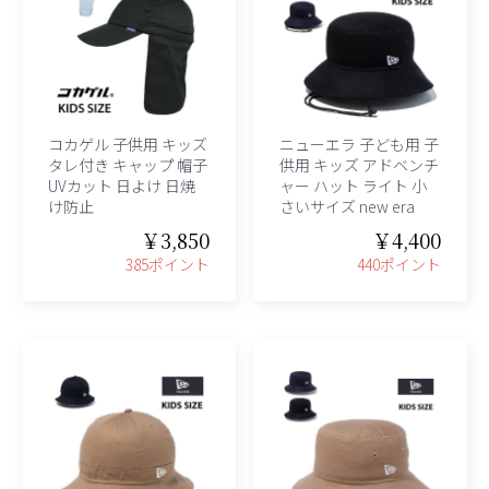
コカゲル 子供用 キッズ
ニューエラ 子ども用 子
タレ付き キャップ 帽子
供用 キッズ アドベンチ
UVカット 日よけ 日焼
ャー ハット ライト 小
け防止
さいサイズ new era
￥3,850
￥4,400
385ポイント
440ポイント