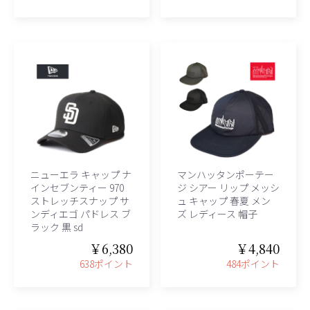
ニューエラ キャップ ナ
マンハッタンポーテー
インセブンティー 970
ジ シアー リップ メッシ
ストレッチスナップ サ
ュ キャップ 春夏 メン
ンディエゴ パドレス ブ
ズ レディース 帽子
ラック 黒 sd
￥6,380
￥4,840
638ポイント
484ポイント