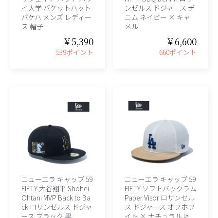
イ大学 バケットハット
ンゼルス ドジャース デ
バケハ メンズ レディー
ニム ネイビー × キャ
ス 帽子
メル
￥5,390
￥6,600
539ポイント
660ポイント
ニューエラ キャップ 59
ニューエラ キャップ 59
FIFTY 大谷翔平 Shohei
FIFTY ソフトバックラム
Ohtani MVP Back to Ba
Paper Visor ロサンゼル
ck ロサンゼルス ドジャ
ス ドジャース オフホワ
ース ブラック 黒
イト × ナチュラル la