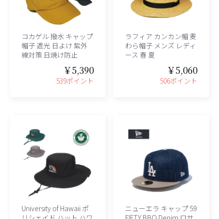
コカゲル 撥水 キャップ
ラフィア カンカン帽 麦
帽子 遮光 日よけ 紫外
わら帽子 メンズ レディ
線対策 日焼け防止
ース 春 夏
￥5,390
￥5,060
539ポイント
506ポイント
University of Hawaii ポ
ニューエラ キャップ 59
リシェイド ハット ハワ
FIFTY BBQ Denim ロサ