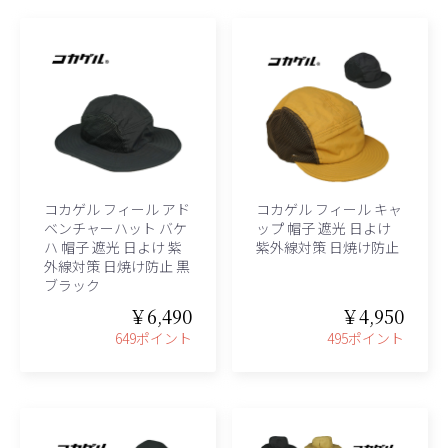
コカゲル フィール アド
コカゲル フィール キャ
ベンチャーハット バケ
ップ 帽子 遮光 日よけ
ハ 帽子 遮光 日よけ 紫
紫外線対策 日焼け防止
外線対策 日焼け防止 黒
ブラック
￥6,490
￥4,950
649ポイント
495ポイント