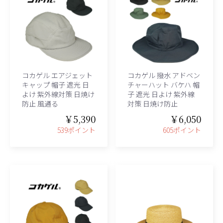
コカゲル エアジェット
コカゲル 撥水 アドベン
キャップ 帽子 遮光 日
チャーハット バケハ 帽
よけ 紫外線対策 日焼け
子 遮光 日よけ 紫外線
防止 風通る
対策 日焼け防止
￥5,390
￥6,050
539ポイント
605ポイント