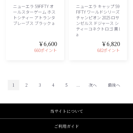
ニューエラ 59FIFTY オ
ニューエラ キャップ 59
ールスターゲーム ホス
FIFTY ワールドシリーズ
トシティー アトランタ
チャンピオン 2025 ロサ
ブレーブス ブラック a
ンゼルス ドジャース シ
ティーコネクトロゴ 黒 l
a
￥6,600
￥6,820
660ポイント
682ポイント
1
2
3
4
5
...
次へ
最後へ
当サイトについて
ご利用ガイド