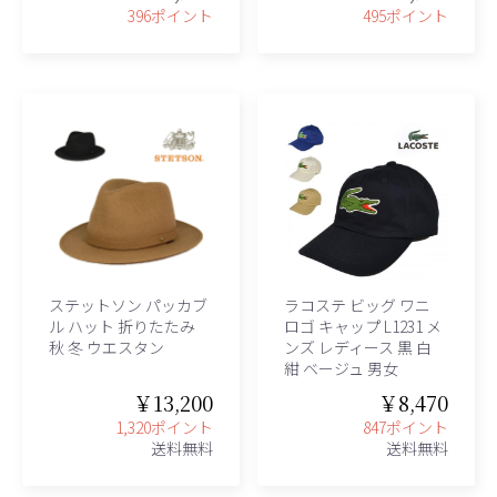
396ポイント
495ポイント
ステットソン パッカブ
ラコステ ビッグ ワニ
ル ハット 折りたたみ
ロゴ キャップ L1231 メ
秋 冬 ウエスタン
ンズ レディース 黒 白
紺 ベージュ 男女
￥13,200
￥8,470
1,320ポイント
847ポイント
送料無料
送料無料