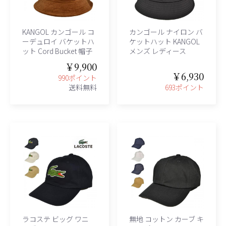
KANGOL カンゴール コ
カンゴール ナイロン バ
ーデュロイ バケットハ
ケットハット KANGOL
ット Cord Bucket 帽子
メンズ レディース
￥9,900
￥6,930
990ポイント
送料無料
693ポイント
ラコステ ビッグ ワニ
無地 コットン カーブ キ