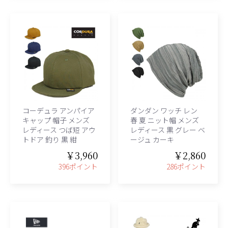
コーデュラ アンパイア
ダンダン ワッチ レン
キャップ 帽子 メンズ
春 夏 ニット帽 メンズ
レディース つば短 アウ
レディース 黒 グレー ベ
トドア 釣り 黒 紺
ージュ カーキ
￥3,960
￥2,860
396ポイント
286ポイント