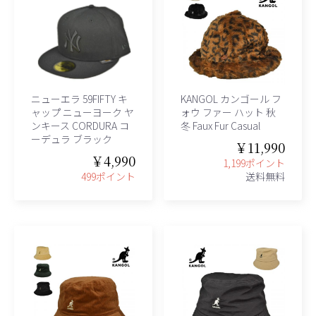
ニューエラ 59FIFTY キ
KANGOL カンゴール フ
ャップ ニューヨーク ヤ
ォウ ファー ハット 秋
ンキース CORDURA コ
冬 Faux Fur Casual
ーデュラ ブラック
￥11,990
￥4,990
1,199ポイント
499ポイント
送料無料