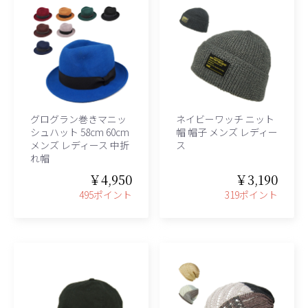
グログラン巻きマニッ
ネイビーワッチ ニット
シュハット 58cm 60cm
帽 帽子 メンズ レディー
メンズ レディース 中折
ス
れ帽
￥4,950
￥3,190
495ポイント
319ポイント