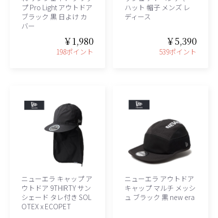
プ Pro Light アウトドア
ハット 帽子 メンズ レ
ブラック 黒 日よけ カ
ディース
バー
￥1,980
￥5,390
198ポイント
539ポイント
ニューエラ キャップ ア
ニューエラ アウトドア
ウトドア 9THIRTY サン
キャップ マルチ メッシ
シェード タレ付き SOL
ュ ブラック 黒 new era
OTEX x ECOPET