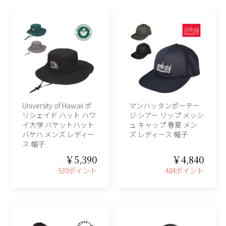
University of Hawaii ポ
マンハッタンポーテー
リシェイド ハット ハワ
ジ シアー リップ メッシ
イ大学 バケットハット
ュ キャップ 春夏 メン
バケハ メンズ レディー
ズ レディース 帽子
ス 帽子
￥5,390
￥4,840
539ポイント
484ポイント