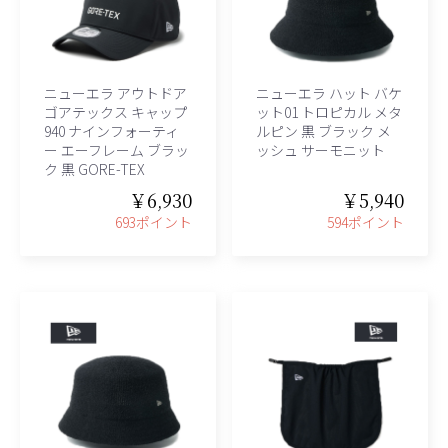
ニューエラ アウトドア
ニューエラ ハット バケ
ゴアテックス キャップ
ット01 トロピカル メタ
940 ナインフォーティ
ルピン 黒 ブラック メ
ー エーフレーム ブラッ
ッシュ サーモニット
ク 黒 GORE-TEX
￥6,930
￥5,940
693ポイント
594ポイント