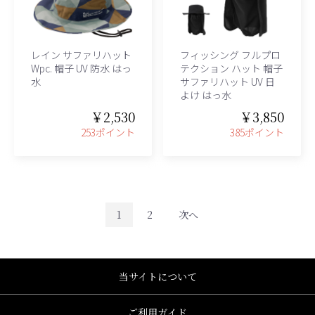
レイン サファリハット
フィッシング フルプロ
Wpc. 帽子 UV 防水 はっ
テクション ハット 帽子
水
サファリハット UV 日
よけ はっ水
￥2,530
￥3,850
253ポイント
385ポイント
1
2
次へ
当サイトについて
ご利用ガイド