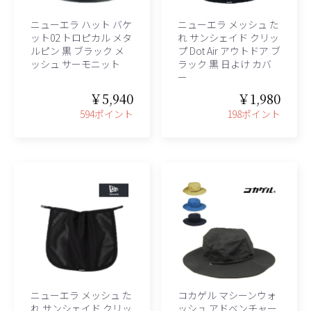
ニューエラ ハット バケ
ニューエラ メッシュ た
ット02 トロピカル メタ
れ サンシェイド クリッ
ルピン 黒 ブラック メ
プ Dot Air アウトドア ブ
ッシュ サーモニット
ラック 黒 日よけ カバ
ー
￥5,940
￥1,980
594ポイント
198ポイント
ニューエラ メッシュ た
コカゲル マシーンウォ
れ サンシェイド クリッ
ッシュ アドベンチャー