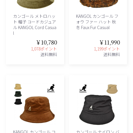
カンゴール メトロハッ
KANGOL カンゴール フ
ト 帽子 コードカジュア
ォウ ファー ハット 秋
ル KANGOL Cord Casua
冬 Faux Fur Casual
l
￥10,780
￥11,990
1,078ポイント
1,199ポイント
送料無料
送料無料
KANGOL カンゴール コ
カンゴール ナイロン バ