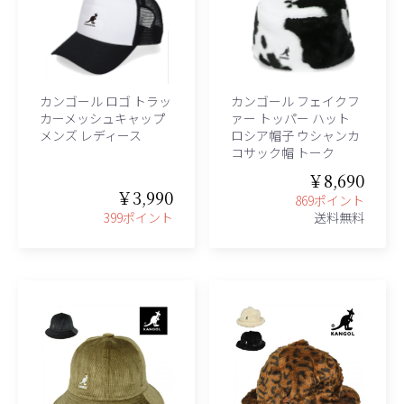
カンゴール ロゴ トラッ
カンゴール フェイクフ
カーメッシュキャップ
ァー トッパー ハット
メンズ レディース
ロシア帽子 ウシャンカ
コサック帽 トーク
￥8,690
￥3,990
869ポイント
399ポイント
送料無料