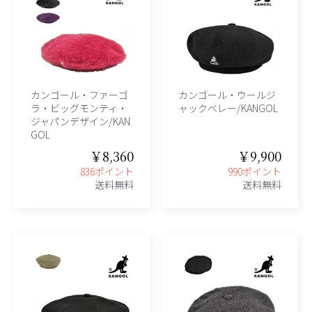
カンゴール・ファーゴ
カンゴール・ウールジ
ラ・ビッグモンティ・
ャックベレー/KANGOL
ジャパンデザイン/KAN
GOL
￥8,360
￥9,900
836ポイント
990ポイント
送料無料
送料無料