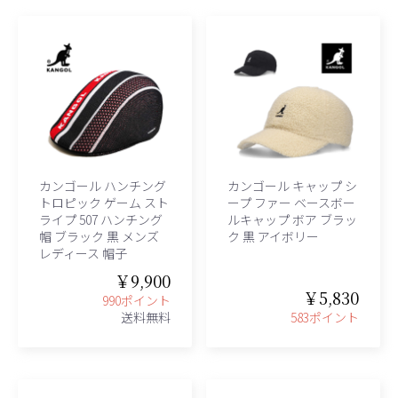
カンゴール ハンチング
カンゴール キャップ シ
トロピック ゲーム スト
ープ ファー ベースボー
ライプ 507 ハンチング
ルキャップ ボア ブラッ
帽 ブラック 黒 メンズ
ク 黒 アイボリー
レディース 帽子
￥9,900
￥5,830
990ポイント
送料無料
583ポイント