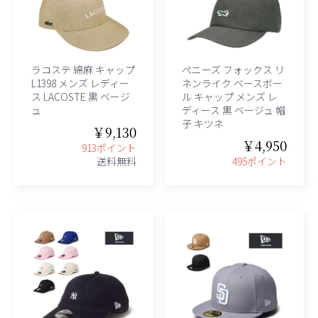
ラコステ 綿麻 キャップ
ぺニーズ フォックス リ
L1398 メンズ レディー
ネンライク ベースボー
ス LACOSTE 黒 ベージ
ル キャップ メンズ レ
ュ
ディース 黒 ベージュ 帽
子 キツネ
￥9,130
￥4,950
913ポイント
送料無料
495ポイント