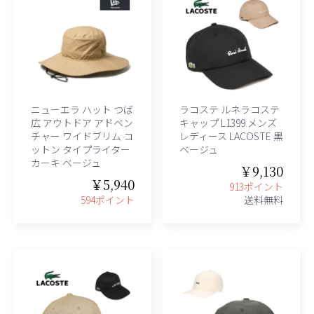
ニューエラ ハット つば
ラコステ ルネラコステ
広 アウトドア アドベン
キャップ L1399 メンズ
チャー ワイドブリム コ
レディース LACOSTE 黒
ットン タイプライター
ベージュ
カーキ ベージュ
￥9,130
￥5,940
913ポイント
594ポイント
送料無料