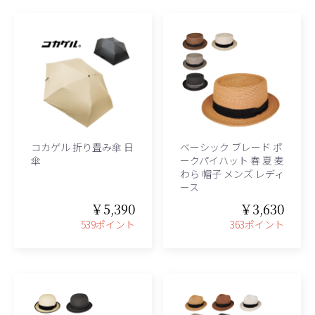
コカゲル 折り畳み傘 日
ベーシック ブレード ポ
傘
ークパイハット 春 夏 麦
わら 帽子 メンズ レディ
ース
￥5,390
￥3,630
539ポイント
363ポイント