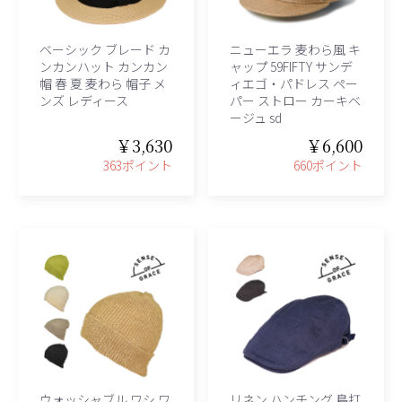
ベーシック ブレード カ
ニューエラ 麦わら風 キ
ンカンハット カンカン
ャップ 59FIFTY サンデ
帽 春 夏 麦わら 帽子 メ
ィエゴ・パドレス ペー
ンズ レディース
パー ストロー カーキベ
ージュ sd
￥3,630
￥6,600
363ポイント
660ポイント
ウォッシャブル ワシ ワ
リネン ハンチング 鳥打