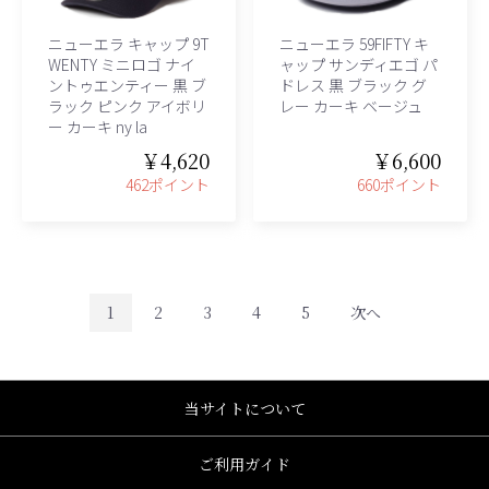
ニューエラ キャップ 9T
ニューエラ 59FIFTY キ
WENTY ミニロゴ ナイ
ャップ サンディエゴ パ
ントゥエンティー 黒 ブ
ドレス 黒 ブラック グ
ラック ピンク アイボリ
レー カーキ ベージュ
ー カーキ ny la
￥4,620
￥6,600
462ポイント
660ポイント
1
2
3
4
5
次へ
当サイトについて
ご利用ガイド