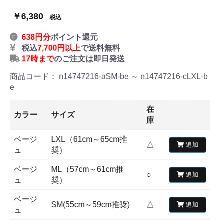
￥6,380
税込
638円分
ポイント還元
税込
7,700円以上
で送料無料
17時まで
のご注文は即日発送
商品コード：
n14747216-aSM-be ～ n14747216-cLXL-b
e
在
カラー
サイズ
庫
ベージ
LXL（61cm～65cm推
△
追加
ュ
奨）
ベージ
ML（57cm～61cm推
○
追加
ュ
奨）
ベージ
SM(55cm～59cm推奨)
△
追加
ュ