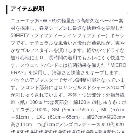
アイテム説明
ニューエラ(NEW ER)の軽量かつ高耐久なペーパー素
材を採用し、春夏シーズンに最適な快適性を実現した
59FIFTY（フィフティーナインフィフティー）キャッ
プです。ナチュラルな風合いと優れた通気性が、爽や
かなゴルフスタイルを演出します。軽やかでドライな
被り心地により、長時間の着用でもムレにくく快適で
す。スウェットバンドには抗菌効果を備えた「MICRO
ERA?」を採用し、清潔さと快適さをキープします。
バックのアジャスターでサイズ調整可能となっていま
す。フロント部分にはロサンゼルスドジャースのロゴ
が刺しゅうされています。本体・つば部分：分類外繊
維（紙）100％ /つば裏部分：綿100％ /刺しゅう糸：ポ
リエステル100％、SM（55cm～59cm）、ML（57cm
～61cm）、LXL（61cm～65cm）、縦27cm×横20cm×
高さ11cm、つば7cm
#メンズ
#レディース
#10代
#20
代
#30代
#40代
#50代
#60代
#70代
#春
#夏
#麦わら
#