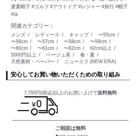
麦藁帽子
#ゴルフ
#アウトドア
#レジャー
#旅行
#帽子
#la
関連カテゴリー：
メンズ
レディース
キャップ
〜55cm
〜56cm
〜57cm
〜58cm
〜59cm
〜60cm
〜61cm
〜62cm
62cm以上
5000円以上
ベージュ系
春・夏
天然素材・ペーパー
ニューエラ (NEW ERA)
安心してお買い物いただくための取り組み
7,700円(税込)以上のお買い上げで
送料無料
ご相談は無料