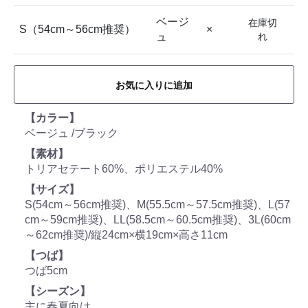
ベージ
在庫切
S（54cm～56cm推奨）
×
ュ
れ
お気に入りに追加
【カラー】
ベージュ /ブラック
【素材】
トリアセテート60%、ポリエステル40%
【サイズ】
S(54cm～56cm推奨)、M(55.5cm～57.5cm推奨)、L(57
cm～59cm推奨)、LL(58.5cm～60.5cm推奨)、3L(60cm
～62cm推奨)/縦24cm×横19cm×高さ11cm
【つば】
つば5cm
【シーズン】
主に春夏向け