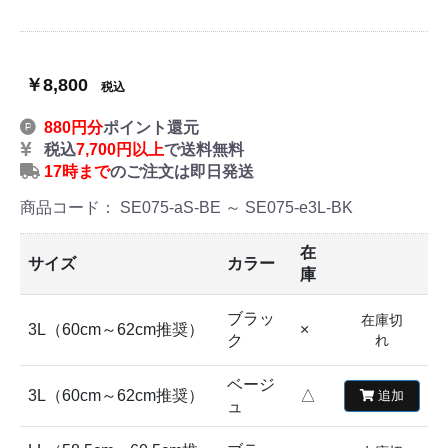
￥8,800
税込
880円分
ポイント還元
税込
7,700円以上
で送料無料
17時まで
のご注文は即日発送
商品コード：
SE075-aS-BE ～ SE075-e3L-BK
在
サイズ
カラー
庫
ブラッ
在庫切
3L（60cm～62cm推奨）
×
ク
れ
ベージ
3L（60cm～62cm推奨）
△
追加
ュ